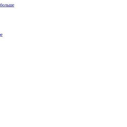
 больше
ре