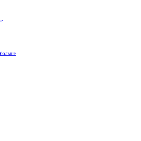
ре
 больше