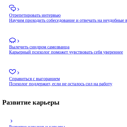
Отрепетировать интервью
Научим проходить собеседование и отвечать на неудобные
Вылечить синдром самозванца
Карьерный психолог поможет чувствовать себя увереннее
Справиться с выгоранием
Психолог поддержит, если не осталось сил на работу
Развитие карьеры
Развитие навыков и карьеры