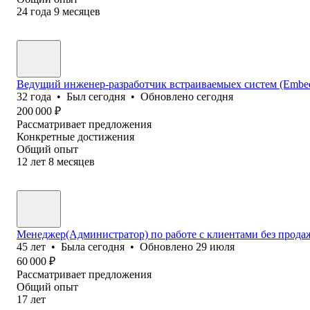
24
года
9
месяцев
Ведущий инженер-разработчик встраиваемыех систем (Embedd
32
года
•
Был
сегодня
•
Обновлено
сегодня
200 000
₽
Рассматривает предложения
Конкретные достижения
Общий опыт
12
лет
8
месяцев
Менеджер(Администратор) по работе с клиентами без прода
45
лет
•
Была
сегодня
•
Обновлено
29 июля
60 000
₽
Рассматривает предложения
Общий опыт
17
лет