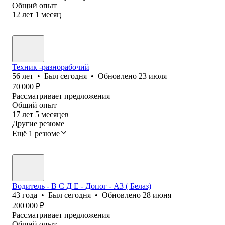
Общий опыт
12
лет
1
месяц
Техник -разнорабочий
56
лет
•
Был
сегодня
•
Обновлено
23 июля
70 000
₽
Рассматривает предложения
Общий опыт
17
лет
5
месяцев
Другие резюме
Ещё 1 резюме
Водитель - В С Д Е - Допог - А3 ( Белаз)
43
года
•
Был
сегодня
•
Обновлено
28 июня
200 000
₽
Рассматривает предложения
Общий опыт