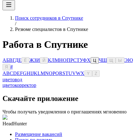
Поиск сотрудников в Спутнике
/
Резюме специалистов в Спутнике
Работа в Спутнике
А
Б
В
Г
Д
Е
Ж
З
И
К
Л
М
Н
О
П
Р
С
Т
У
Ф
Х
Ч
Ш
Э
Ю
Ё
Й
Ц
Щ
Ы
#
Я
A
B
C
D
E
F
G
H
I
J
K
L
M
N
O
P
Q
R
S
T
U
V
W
X
Y
Z
цветовод
цветокорректор
Скачайте приложение
Чтобы получать уведомления о приглашениях мгновенно
HeadHunter
Размещение вакансий
Поиск по резюме