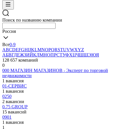
Поиск по названию компании
Россия
Все
0-9
A
B
C
D
E
F
G
H
I
J
K
L
M
N
O
P
Q
R
S
T
U
V
W
X
Y
Z
А
Б
В
Г
Д
Е
Ж
З
И
Й
К
Л
М
Н
О
П
Р
С
Т
У
Ф
Х
Ц
Ч
Ш
Щ
Э
Ю
Я
128 657 компаний
0
000 МАГАЗИН МАГАЗИНОВ - Эксперт по торговой
недвижимости
1 вакансия
01-СЕРВИС
1 вакансия
0250
2 вакансии
0.75 GROUP
15 вакансий
0901
1 вакансия
1