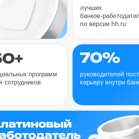
лучших
банков-работодате
2
по версии hh.ru
руководителей пос
циальных программ
карьеру внутри бан
я сотрудников