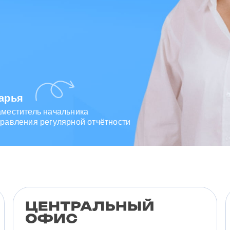
арья
аместитель начальника
равления регулярной отчётности