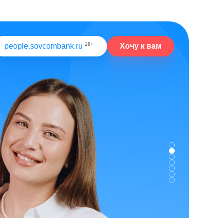
18+
Хочу к вам
people.sovcombank.ru