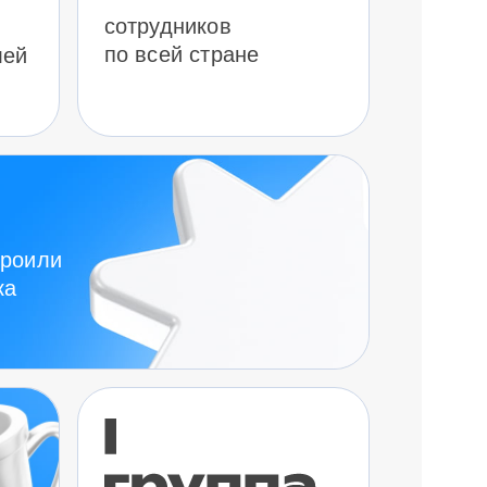
сотрудников
по всей стране
лей
троили
ка