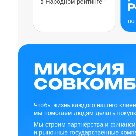
в Народном рейтинге
по
Чтобы жизнь каждого нашего клиен
мы помогаем людям делать покупк
Мы строим партнёрства и финанси
и рыночные государственные компа