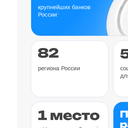
крупнейших банков
1
России
региона России
со
дл
3