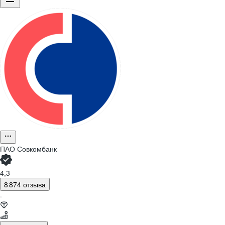
ПАО
Совкомбанк
4,3
8 874 отзыва
·