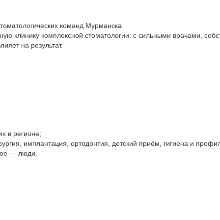
стоматологических команд Мурманска.
нную клинику комплексной стоматологии: с сильными врачами, соб
ияет на результат.
х в регионе;
ургия, имплантация, ортодонтия, детский приём, гигиена и профил
ное — люди.