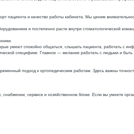
форт пациента и качество работы кабинета. Мы ценим внимательност
борудованием и постепенно расти внутри стоматологической коман
иники.
торые умеют спокойно общаться, слышать пациента, работать с и
ической специфике. Главное — желание работать с людьми и быть
еменный подход к ортопедическим работам. Здесь важны точност
 снабжении, сервисе и хозяйственном блоке. Если вы умеете орган