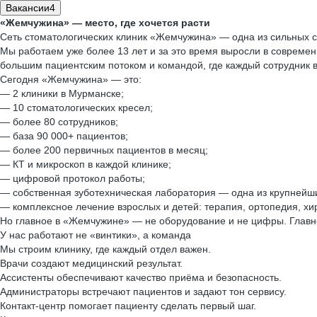
Вакансии
4
«Жемчужина» — место, где хочется расти
Сеть стоматологических клиник «Жемчужина» — одна из сильных 
Мы работаем уже более 13 лет и за это время выросли в совреме
большим пациентским потоком и командой, где каждый сотрудник вл
Сегодня «Жемчужина» — это:
— 2 клиники в Мурманске;
— 10 стоматологических кресел;
— более 80 сотрудников;
— база 90 000+ пациентов;
— более 200 первичных пациентов в месяц;
— КТ и микроскоп в каждой клинике;
— цифровой протокол работы;
— собственная зуботехническая лаборатория — одна из крупнейши
— комплексное лечение взрослых и детей: терапия, ортопедия, хир
Но главное в «Жемчужине» — не оборудование и не цифры. Глав
У нас работают не «винтики», а команда
Мы строим клинику, где каждый отдел важен.
Врачи создают медицинский результат.
Ассистенты обеспечивают качество приёма и безопасность.
Администраторы встречают пациентов и задают тон сервису.
Контакт-центр помогает пациенту сделать первый шаг.