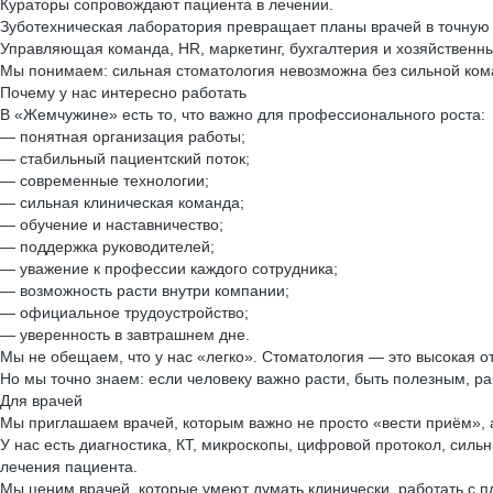
Кураторы сопровождают пациента в лечении.
Зуботехническая лаборатория превращает планы врачей в точную 
Управляющая команда, HR, маркетинг, бухгалтерия и хозяйственный
Мы понимаем: сильная стоматология невозможна без сильной ком
Почему у нас интересно работать
В «Жемчужине» есть то, что важно для профессионального роста:
— понятная организация работы;
— стабильный пациентский поток;
— современные технологии;
— сильная клиническая команда;
— обучение и наставничество;
— поддержка руководителей;
— уважение к профессии каждого сотрудника;
— возможность расти внутри компании;
— официальное трудоустройство;
— уверенность в завтрашнем дне.
Мы не обещаем, что у нас «легко». Стоматология — это высокая от
Но мы точно знаем: если человеку важно расти, быть полезным, ра
Для врачей
Мы приглашаем врачей, которым важно не просто «вести приём», а
У нас есть диагностика, КТ, микроскопы, цифровой протокол, силь
лечения пациента.
Мы ценим врачей, которые умеют думать клинически, работать с 