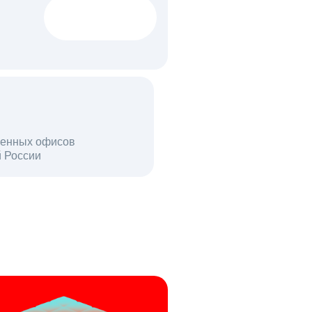
1522 тыс
вакансий
18 млн
енных офисов
й России
пользователей в день