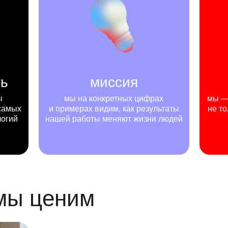
ть
миссия
ы
мы на конкретных цифрах
мы — 
самых
и примерах видим, как результаты
не то
логий
нашей работы меняют жизни людей
 мы ценим