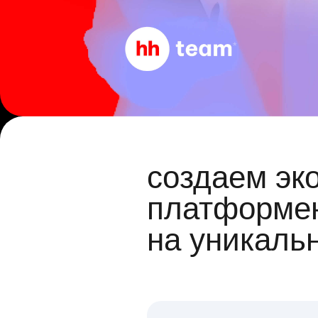
создаем эк
платформен
на уникаль