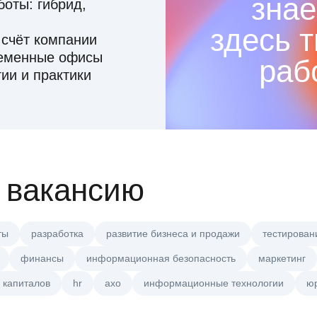
знае
оты: гибрид,
здесь 
 счёт компании
ременные офисы
раб
ии и практики
 вакансию
ты
разработка
развитие бизнеса и продажи
тестирован
финансы
информационная безопасность
маркетинг
 капиталов
hr
axo
информационные технологии
ю