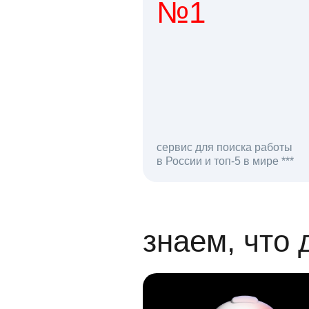
№1
1 мл
сервис для поиска работы
в России и топ-5 в мире ***
откликов на вак
знаем, что 