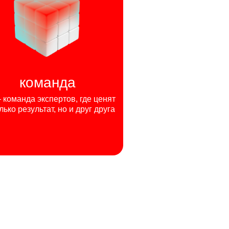
команда
команда экспертов, где ценят
лько результат, но и друг друга