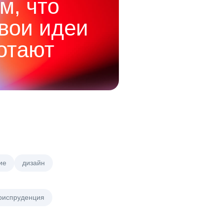
м, что
твои идеи
отают
ие
дизайн
риспруденция