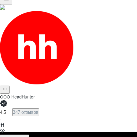
ООО
HeadHunter
4,5
247 отзывов
·