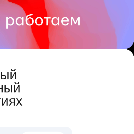
ый
ный
гиях