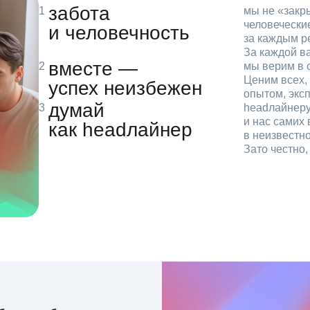
забота
мы не «зак
человечески
и человечность
за каждым р
За каждой в
вместе —
мы верим в с
Ценим всех, 
успех неизбежен
опытом, эксп
думай
headлайнеру
и нас самих 
как headлайнер
в неизвестн
Зато честно