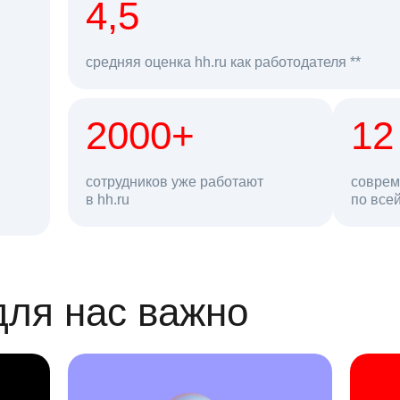
рд
4,5
средняя оценка hh.ru как работодателя **
2000+
68 млн
12
сотрудников уже работают
соврем
в hh.ru
резюме в базе
по все
ансии
для нас важно