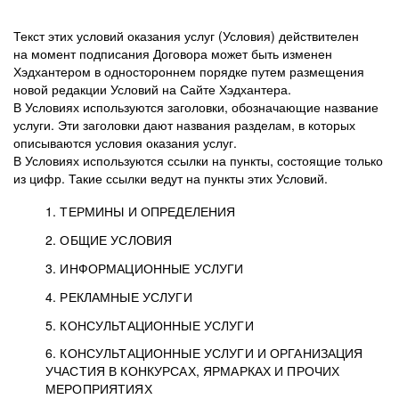
Текст этих условий оказания услуг (Условия) действителен
на момент подписания Договора может быть изменен
Хэдхантером в одностороннем порядке путем размещения
новой редакции Условий на Сайте Хэдхантера.
В Условиях используются заголовки, обозначающие название
услуги. Эти заголовки дают названия разделам, в которых
описываются условия оказания услуг.
В Условиях используются ссылки на пункты, состоящие только
из цифр. Такие ссылки ведут на пункты этих Условий.
1. ТЕРМИНЫ И ОПРЕДЕЛЕНИЯ
2. ОБЩИЕ УСЛОВИЯ
3. ИНФОРМАЦИОННЫЕ УСЛУГИ
1.1. Хэдхантер, или
Хэдхантер, ООО
4. РЕКЛАМНЫЕ УСЛУГИ
HeadHunter, или
«Хэдхантер», ИНН
2.1. Типы и статусы регистрации
5. КОНСУЛЬТАЦИОННЫЕ УСЛУГИ
Исполнитель
7718620740, адрес:
Типы регистрации
3.1. Предоставление доступа к базе данных
2.2. Активация услуг
6. КОНСУЛЬТАЦИОННЫЕ УСЛУГИ И ОРГАНИЗАЦИЯ
125047, г. Москва,
резюме с предложениями Соискателей
Описание и активация
УЧАСТИЯ В КОНКУРСАХ, ЯРМАРКАХ И ПРОЧИХ
2.1.1. Заказчику может быть присвоен один
4.0. Общие условия оказания рекламных услуг
внутригородская
о трудоустройстве с возможностью просмотра
МЕРОПРИЯТИЯХ
из Типов регистраций.
территория
4.0.1. Хэдхантер оказывает Заказчику услугу